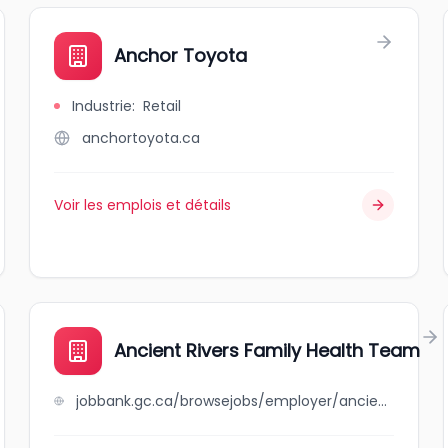
Anchor Toyota
Industrie
:
Retail
anchortoyota.ca
Voir les emplois et détails
Ancient Rivers Family Health Team
jobbank.gc.ca/browsejobs/employer/ancient+rivers+family+health+team/ca