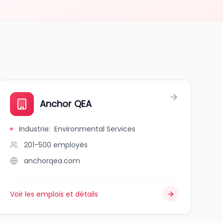
nt * Shopping * Events * Radio
Anchor QEA
Industrie
:
Environmental Services
201-500
employés
anchorqea.com
Voir les emplois et détails