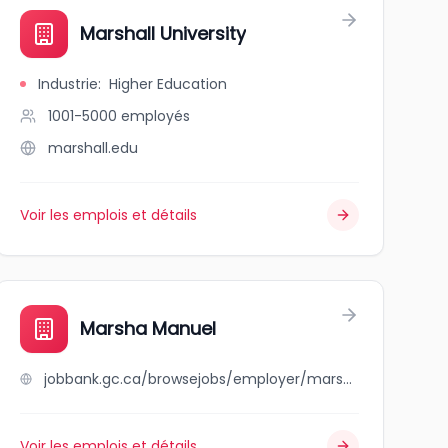
Marshall University
Industrie
:
Higher Education
1001-5000
employés
marshall.edu
Voir les emplois et détails
ing
Marsha Manuel
jobbank.gc.ca/browsejobs/employer/marsha+manuel/ca
Voir les emplois et détails