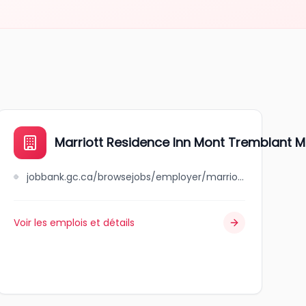
Marriott Residence Inn Mont Tremblant M
jobbank.gc.ca/browsejobs/employer/marriott+residence+inn+mont+tremblant+manoir+labelle/ca
Voir les emplois et détails