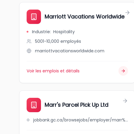
Marriott Vacations Worldwide
Industrie
:
Hospitality
5001-10,000
employés
marriottvacationsworldwide.com
Voir les emplois et détails
Marr's Parcel Pick Up Ltd
jobbank.gc.ca/browsejobs/employer/marr%27s+parcel+pick+up+ltd/ca