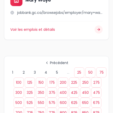
jobbank.gc.ca/browsejobs/employer/mary+waye/ca
Voir les emplois et détails
Précédent
1
2
3
4
5
...
25
50
75
100
125
150
175
200
225
250
275
300
325
350
375
400
425
450
475
500
525
550
575
600
625
650
675
700
725
750
775
800
825
850
875