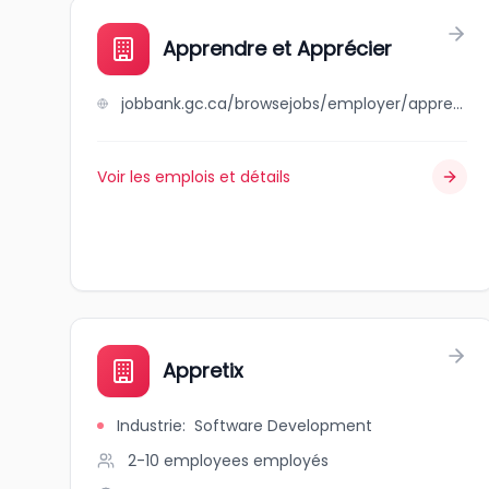
Apprendre et Apprécier
jobbank.gc.ca/browsejobs/employer/apprendre+et+appr%C3%A9cier/ca
Voir les emplois et détails
Appretix
Industrie
:
Software Development
2-10 employees
employés