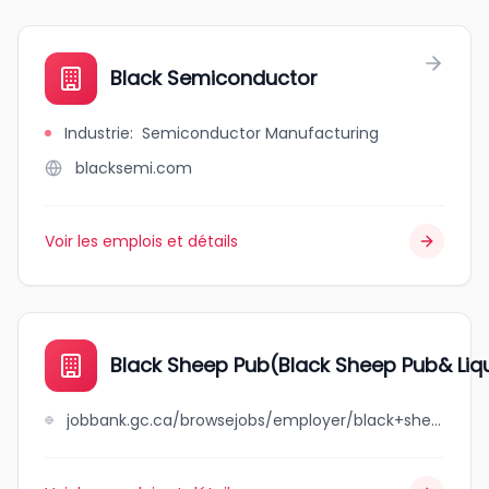
Black Semiconductor
Industrie
:
Semiconductor Manufacturing
blacksemi.com
Voir les emplois et détails
Black Sheep Pub(Black Sheep Pub& Liq
jobbank.gc.ca/browsejobs/employer/black+sheep+pub%28black+sheep+pub%26+liquor+store%29/ca