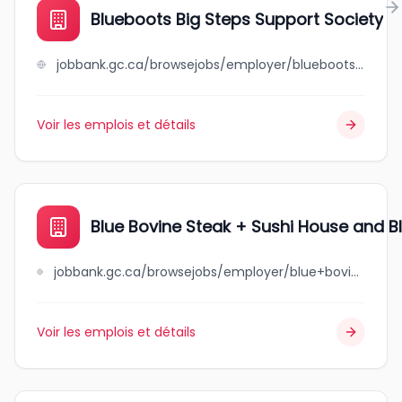
Blueboots Big Steps Support Society
jobbank.gc.ca/browsejobs/employer/blueboots+big+steps+support+society/ca
Voir les emplois et détails
Blue Bovine Steak + Sushi House and B
jobbank.gc.ca/browsejobs/employer/blue+bovine+steak+%2B+sushi+house+and+blue+bovine+wine+club/ca
Voir les emplois et détails