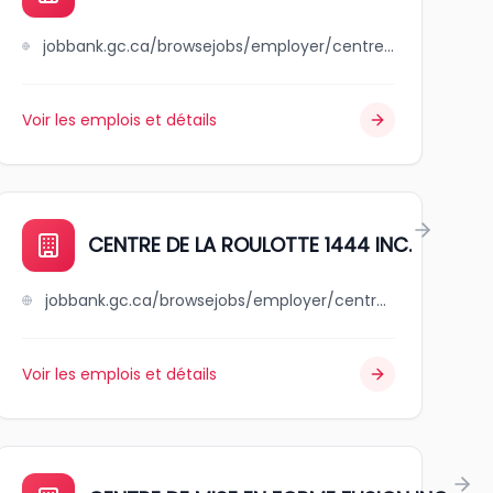
jobbank.gc.ca/browsejobs/employer/centre+de+la+petite+enfance+++pierrot+la+lune+inc./ca
Voir les emplois et détails
l
CENTRE DE LA ROULOTTE 1444 INC.
jobbank.gc.ca/browsejobs/employer/centre+de+la+roulotte+1444+inc./ca
Voir les emplois et détails