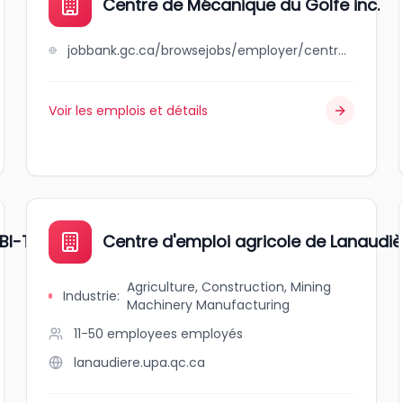
Centre de Mécanique du Golfe inc.
jobbank.gc.ca/browsejobs/employer/centre+de+m%C3%A9canique+du+golfe+inc./ca
Voir les emplois et détails
TIBI-TÉMISCAMINGUE
Centre d'emploi agricole de Lanaudiè
Agriculture, Construction, Mining
Industrie
:
Machinery Manufacturing
11-50 employees
employés
lanaudiere.upa.qc.ca