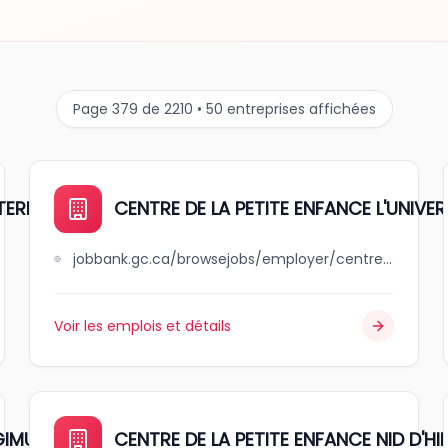
Page 379 de 2210 • 50 entreprises affichées
 TERRASSES
CENTRE DE LA PETITE ENFANCE L'UNIVER
jobbank.gc.ca/browsejobs/employer/centre+de+la+petite+enfance+++l%27univers+des+petits+inc./ca
Voir les emplois et détails
GIMUSE
CENTRE DE LA PETITE ENFANCE NID D'HI