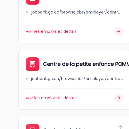
jobbank.gc.ca/browsejobs/employer/centre+de+la+petite+enfance+++magimuse/ca
Voir les emplois et détails
Centre de la petite enfance POMME
jobbank.gc.ca/browsejobs/employer/centre+de+la+petite+enfance+++pomme+d%27api+inc./ca
Voir les emplois et détails