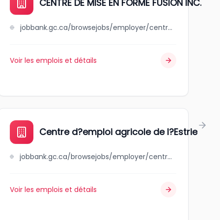
CENTRE DE MISE EN FORME FUSION INC.
jobbank.gc.ca/browsejobs/employer/centre+de+mise+en+forme+fusion+inc./ca
Voir les emplois et détails
re
Centre d?emploi agricole de l?Estrie
jobbank.gc.ca/browsejobs/employer/centre+d%3Femploi+agricole+de+l%3Festrie/ca
Voir les emplois et détails