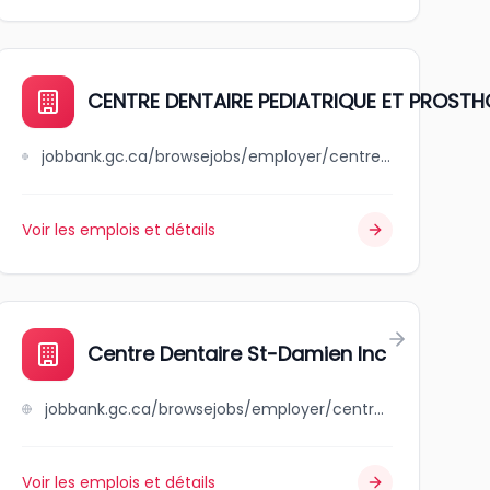
CENTRE DENTAIRE PEDIATRIQUE ET PROSTH
jobbank.gc.ca/browsejobs/employer/centre+dentaire+pediatrique+et+prosthodontique+de+montreal+inc./ca
Voir les emplois et détails
Centre Dentaire St-Damien Inc
jobbank.gc.ca/browsejobs/employer/centre+dentaire+st-damien+inc/ca
Voir les emplois et détails