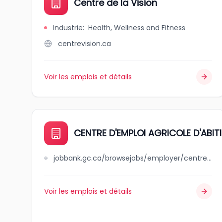
Centre de la Vision
Industrie
:
Health, Wellness and Fitness
centrevision.ca
Voir les emplois et détails
CENTRE D'EMPLOI AGRICOLE D'ABI
jobbank.gc.ca/browsejobs/employer/centre+d%27emploi+agricole+d%27abitibi-t%C3%A9miscamingue/ca
Voir les emplois et détails