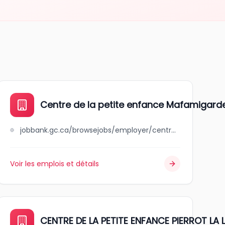
S DES PETITS INC.
Centre de la petite enfance Mafamigard
jobbank.gc.ca/browsejobs/employer/centre+de+la+petite+enfance+mafamigarde/ca
Voir les emplois et détails
RONDELLE
CENTRE DE LA PETITE ENFANCE PIERROT LA L