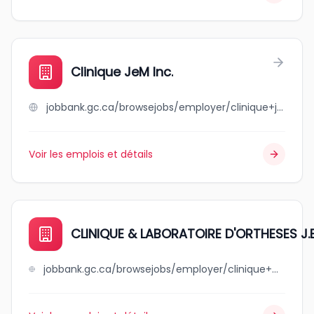
Clinique JeM Inc.
jobbank.gc.ca/browsejobs/employer/clinique+jem+inc./ca
Voir les emplois et détails
CLINIQUE & LABORATOIRE D'ORTHESES J.B
jobbank.gc.ca/browsejobs/employer/clinique+%26+laboratoire+d%27ortheses+j.b.+inc./ca