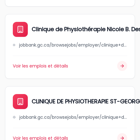
Clinique de Physiothérapie Nicole B. De
jobbank.gc.ca/browsejobs/employer/clinique+de+physioth%C3%A9rapie+nicole+b.+desrochers+inc./ca
Voir les emplois et détails
CLINIQUE DE PHYSIOTHERAPIE ST-GEORG
jobbank.gc.ca/browsejobs/employer/clinique+de+physiotherapie++++st-georges+inc/ca
Voir les emplois et détails