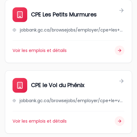
CPE Les Petits Murmures
jobbank.gc.ca/browsejobs/employer/cpe+les+petits+murmures/ca
Voir les emplois et détails
CPE le Vol du Phénix
jobbank.gc.ca/browsejobs/employer/cpe+le+vol+du+ph%C3%A9nix/ca
Voir les emplois et détails