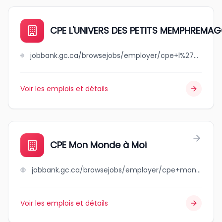
CPE L'UNIVERS DES PETITS MEMPHREMA
jobbank.gc.ca/browsejobs/employer/cpe+l%27univers+des+petits++++++memphremagog/ca
Voir les emplois et détails
CPE Mon Monde à Moi
jobbank.gc.ca/browsejobs/employer/cpe+mon+monde+%C3%A0+moi/ca
Voir les emplois et détails