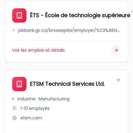
ÉTS - École de technologie supérieure
jobbank.gc.ca/browsejobs/employer/%C3%A9ts+-+%C3%A9cole+de+technologie+sup%C3%A9rieure/ca
Voir les emplois et détails
ETSM Technical Services Ltd.
Industrie
:
Manufacturing
1-10
employés
etsm.com