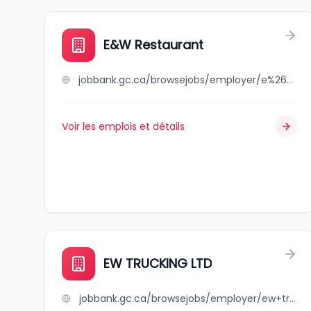
E&W Restaurant
jobbank.gc.ca/browsejobs/employer/e%26w+restaurant/ca
Voir les emplois et détails
EW TRUCKING LTD
jobbank.gc.ca/browsejobs/employer/ew+trucking+ltd/ca