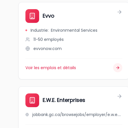
Evvo
Industrie
:
Environmental Services
11-50
employés
evvonow.com
Voir les emplois et détails
E.W.E. Enterprises
jobbank.gc.ca/browsejobs/employer/e.w.e.+enterprises/ca