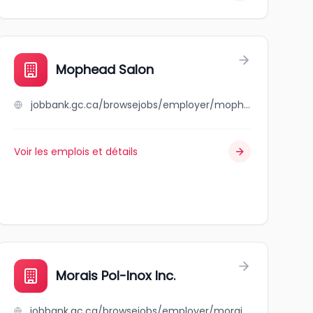
Mophead Salon
jobbank.gc.ca/browsejobs/employer/mophead+salon/ca
Voir les emplois et détails
Morais Pol-Inox Inc.
jobbank.gc.ca/browsejobs/employer/morais+pol-inox+inc./ca