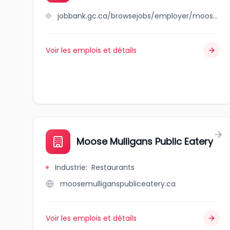
jobbank.gc.ca/browsejobs/employer/moose+jaw+public+library/ca
Voir les emplois et détails
Moose Mulligans Public Eatery
Industrie
:
Restaurants
moosemulliganspubliceatery.ca
Voir les emplois et détails