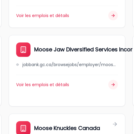
Voir les emplois et détails
Moose Jaw Diversified Services Inco
jobbank.gc.ca/browsejobs/employer/moose+jaw+diversified+services+incorporated/ca
Voir les emplois et détails
Moose Knuckles Canada