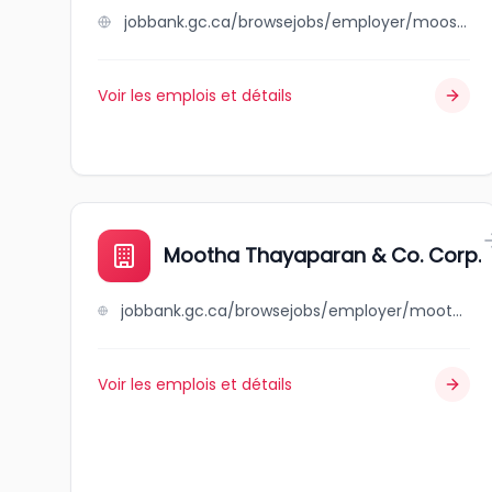
jobbank.gc.ca/browsejobs/employer/moosomin+subway/ca
Voir les emplois et détails
Mootha Thayaparan & Co. Corp.
jobbank.gc.ca/browsejobs/employer/mootha+thayaparan+%26+co.+corp./ca
Voir les emplois et détails