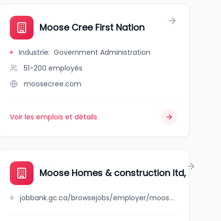
Moose Cree First Nation
Industrie
:
Government Administration
51-200
employés
moosecree.com
Voir les emplois et détails
Moose Homes & construction ltd,
jobbank.gc.ca/browsejobs/employer/moose+homes+%26+construction+ltd%2C/ca