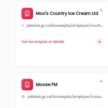
Moo's Country Ice Cream Ltd
jobbank.gc.ca/browsejobs/employer/moo%27s+country+ice+cream+ltd/ca
Voir les emplois et détails
Moose FM
jobbank.gc.ca/browsejobs/employer/moose+fm/ca