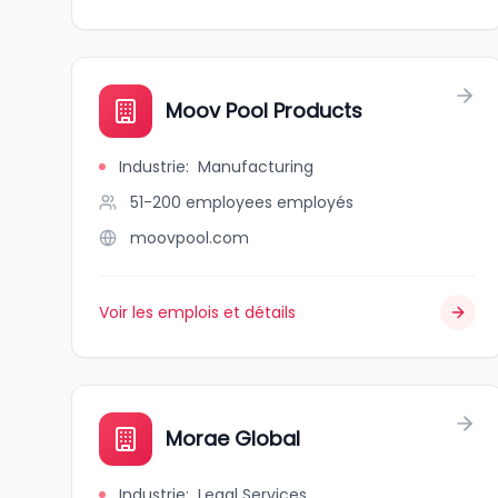
Moov Pool Products
Industrie
:
Manufacturing
51-200 employees
employés
moovpool.com
Voir les emplois et détails
Morae Global
Industrie
:
Legal Services